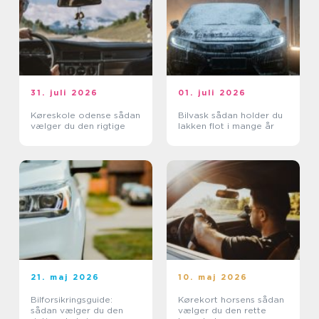
31. juli 2026
01. juli 2026
Køreskole odense sådan
Bilvask sådan holder du
vælger du den rigtige
lakken flot i mange år
21. maj 2026
10. maj 2026
Bilforsikringsguide:
Kørekort horsens sådan
sådan vælger du den
vælger du den rette