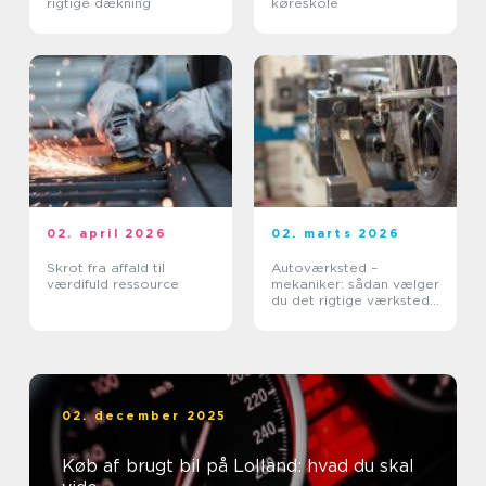
rigtige dækning
køreskole
02. april 2026
02. marts 2026
Skrot fra affald til
Autoværksted –
værdifuld ressource
mekaniker: sådan vælger
du det rigtige værksted
til din bil
02. december 2025
Køb af brugt bil på Lolland: hvad du skal