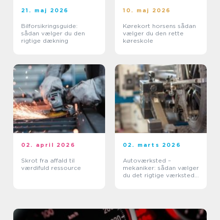
21. maj 2026
10. maj 2026
Bilforsikringsguide:
Kørekort horsens sådan
sådan vælger du den
vælger du den rette
rigtige dækning
køreskole
02. april 2026
02. marts 2026
Skrot fra affald til
Autoværksted –
værdifuld ressource
mekaniker: sådan vælger
du det rigtige værksted
til din bil