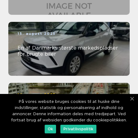
15. august 2025
En af Danmarks største markedspladser
for brugte biler
14. august 2025
På vores website bruges cookies til at huske dine
indstillinger, statistik og personalisering af indhold og
Miljøfordele ved at dele biler og
annoncer. Denne information deles med tredjepart. Ved
samkørsel
fortsat brug af websiden godkender du cookiepolitikken.
Ok
Privatlivspolitik