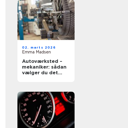
02. marts 2026
Emma Madsen
Autoværksted –
mekaniker: sådan
vælger du det
rigtige værksted
til din bil