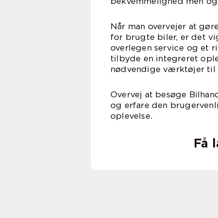
bekvemmelighed men også 
Når man overvejer at gør
for brugte biler, er det v
overlegen service og et r
tilbyde en integreret opl
nødvendige værktøjer til 
Overvej at besøge Bilhan
og erfare den brugervenli
oplevelse.
Få 