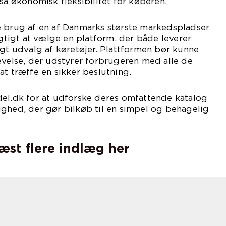
økonomisk fleksibilitet for køberen.
e brug af en af Danmarks største markedspladser
igtigt at vælge en platform, der både leverer
igt udvalg af køretøjer. Plattformen bør kunne
evelse, der udstyrer forbrugeren med alle de
at træffe en sikker beslutning.
del.dk for at udforske deres omfattende katalog
ghed, der gør bilkøb til en simpel og behagelig
læst flere indlæg her