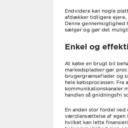
Endvidere kan nogle platf
afdækker tidligere ejere,
Denne gennemsigtighed h
sælger og gør det muligt 
Enkel og effek
At købe en brugt bil beh
markedspladser gør proce
brugergrænseflader og s
hele købsprocessen. Fra 
kommunikationskanaler mel
handlen så gnidningsfri s
En anden stor fordel ved 
værdiansættelse af egen bi
hvilket kan lette finansie