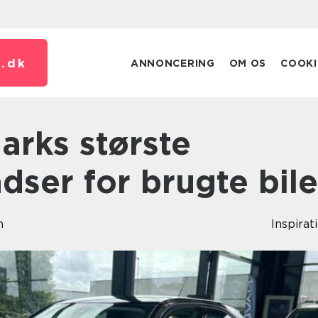
.
dk
ANNONCERING
OM OS
COOKI
ser for brugte bile
n
Inspirat