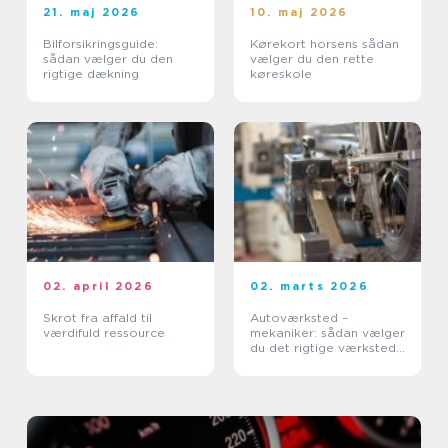
21. maj 2026
10. maj 2026
Bilforsikringsguide:
Kørekort horsens sådan
sådan vælger du den
vælger du den rette
rigtige dækning
køreskole
02. april 2026
02. marts 2026
Skrot fra affald til
Autoværksted –
værdifuld ressource
mekaniker: sådan vælger
du det rigtige værksted
til din bil