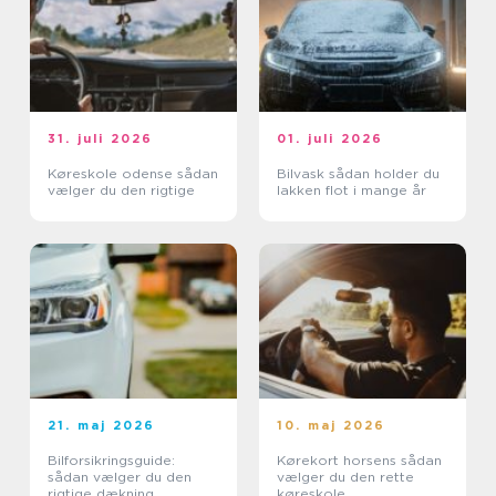
31. juli 2026
01. juli 2026
Køreskole odense sådan
Bilvask sådan holder du
vælger du den rigtige
lakken flot i mange år
21. maj 2026
10. maj 2026
Bilforsikringsguide:
Kørekort horsens sådan
sådan vælger du den
vælger du den rette
rigtige dækning
køreskole