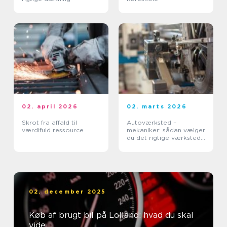
02. april 2026
02. marts 2026
Skrot fra affald til
Autoværksted –
værdifuld ressource
mekaniker: sådan vælger
du det rigtige værksted
til din bil
02. december 2025
Køb af brugt bil på Lolland: hvad du skal
vide