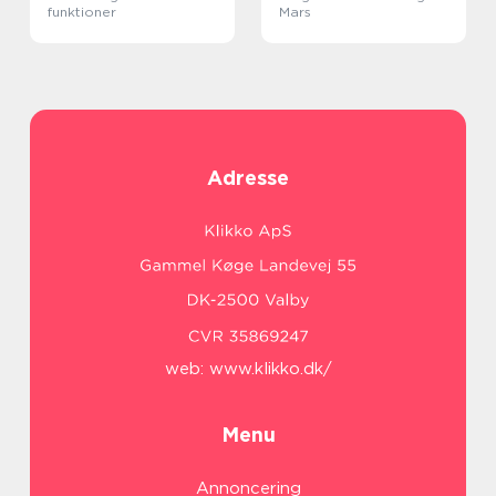
funktioner
Mars
Adresse
web:
www.klikko.dk/
Menu
Annoncering