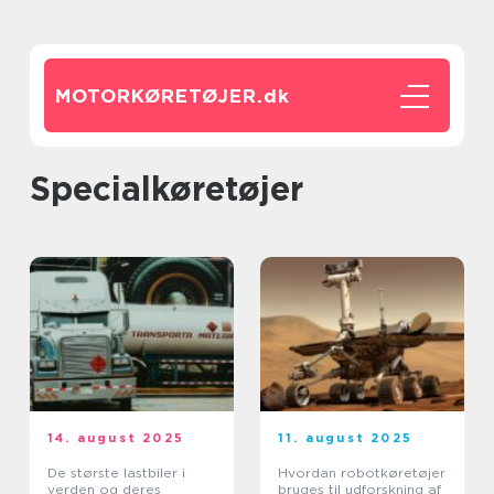
MOTORKØRETØJER.
dk
Specialkøretøjer
14. august 2025
11. august 2025
De største lastbiler i
Hvordan robotkøretøjer
verden og deres
bruges til udforskning af