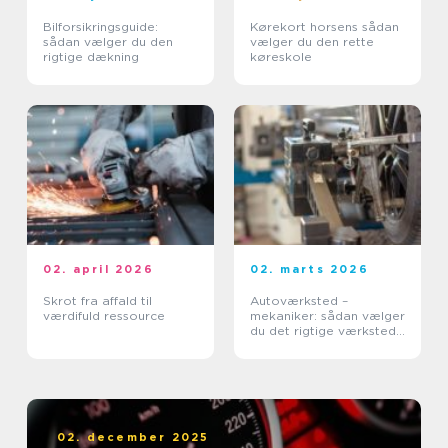
Bilforsikringsguide:
Kørekort horsens sådan
sådan vælger du den
vælger du den rette
rigtige dækning
køreskole
02. april 2026
02. marts 2026
Skrot fra affald til
Autoværksted –
værdifuld ressource
mekaniker: sådan vælger
du det rigtige værksted
til din bil
02. december 2025