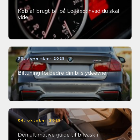
Køb af brugt bil på Lolland: hvad du skal
vide
30. november 2025
Biltuning forbedre din bils ydeevne
04. oktober 2025
Den ultimative guide til bilvask i