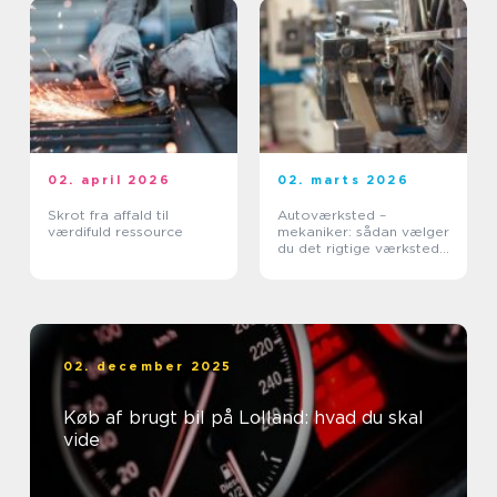
02. april 2026
02. marts 2026
Skrot fra affald til
Autoværksted –
værdifuld ressource
mekaniker: sådan vælger
du det rigtige værksted
til din bil
02. december 2025
Køb af brugt bil på Lolland: hvad du skal
vide