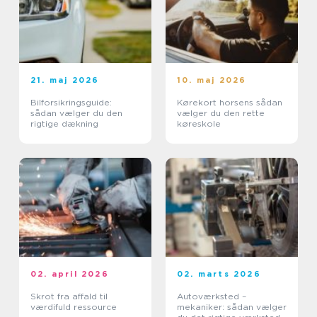
21. maj 2026
10. maj 2026
Bilforsikringsguide:
Kørekort horsens sådan
sådan vælger du den
vælger du den rette
rigtige dækning
køreskole
02. april 2026
02. marts 2026
Skrot fra affald til
Autoværksted –
værdifuld ressource
mekaniker: sådan vælger