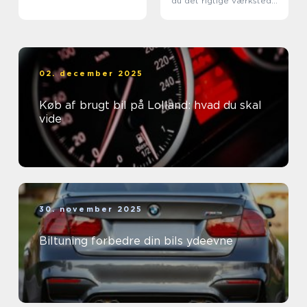
du det rigtige værksted
til din bil
02. december 2025
Køb af brugt bil på Lolland: hvad du skal
vide
30. november 2025
Biltuning forbedre din bils ydeevne