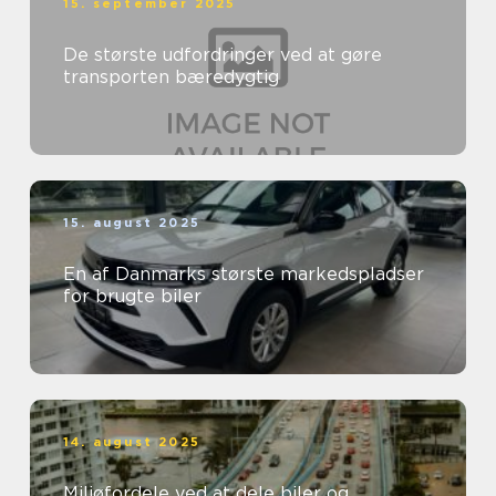
15. september 2025
De største udfordringer ved at gøre
transporten bæredygtig
15. august 2025
En af Danmarks største markedspladser
for brugte biler
14. august 2025
Miljøfordele ved at dele biler og