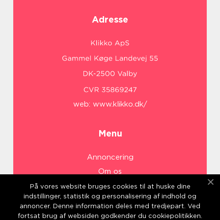
Adresse
web:
www.klikko.dk/
Menu
Annoncering
Om os
Cookies
På vores website bruges cookies til at huske dine
indstillinger, statistik og personalisering af indhold og
Kontakt os
annoncer. Denne information deles med tredjepart. Ved
Sitemap
fortsat brug af websiden godkender du cookiepolitikken.