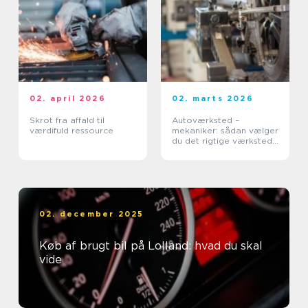
02. april 2026
02. marts 2026
Skrot fra affald til
Autoværksted –
værdifuld ressource
mekaniker: sådan vælger
du det rigtige værksted
til din bil
02. december 2025
Køb af brugt bil på Lolland: hvad du skal
vide