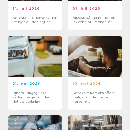
31. juli 2026
01. juli 2026
Køreskole odense sådan
Bilvask sådan holder du
vælger du den rigtige
lakken flot i mange år
21. maj 2026
10. maj 2026
Bilforsikringsguide:
Kørekort horsens sådan
sådan vælger du den
vælger du den rette
rigtige dækning
køreskole