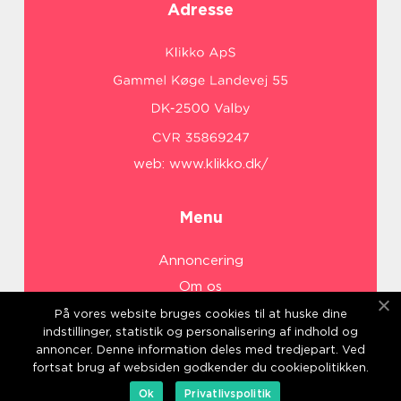
Adresse
web:
www.klikko.dk/
Menu
Annoncering
Om os
Cookies
På vores website bruges cookies til at huske dine
indstillinger, statistik og personalisering af indhold og
Kontakt os
annoncer. Denne information deles med tredjepart. Ved
Sitemap
fortsat brug af websiden godkender du cookiepolitikken.
Ok
Privatlivspolitik