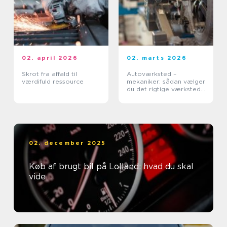
02. april 2026
02. marts 2026
Skrot fra affald til
Autoværksted –
værdifuld ressource
mekaniker: sådan vælger
du det rigtige værksted
til din bil
02. december 2025
Køb af brugt bil på Lolland: hvad du skal
vide